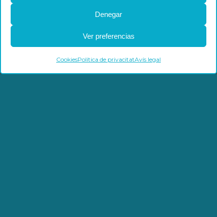
Denegar
Ver preferencias
Articles relacionats
Cookies
Política de privacitat
Avís legal
Cas d’èxit: unitat mòbil d’aire
comprimit en planta de
reciclatge
Més informació →