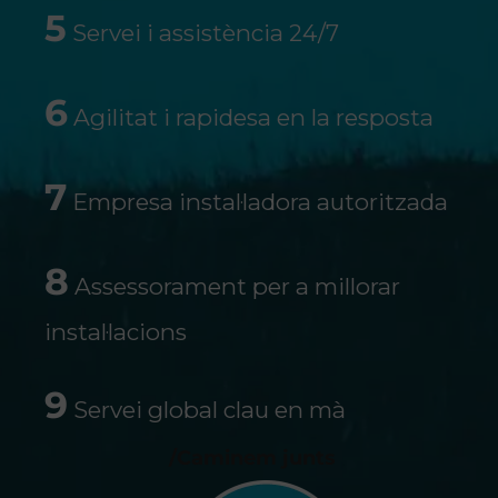
5
Servei i assistència 24/7
6
Agilitat i rapidesa en la resposta
7
Empresa instal·ladora autoritzada
8
Assessorament per a millorar
instal·lacions
9
Servei global clau en mà
/Caminem junts