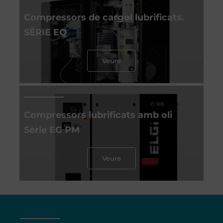
Compressors de cargol lubrificats.
SÈRIE EQ
Veure
Compressors lubrificats amb oli
Sèrie EG PM
Veure