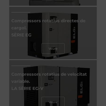
Compressors rotatius directes de
cargol.
SÈRIE EG
Veure
Compressors rotatius de velocitat
variable.
LA SÈRIE EG-V
Veure