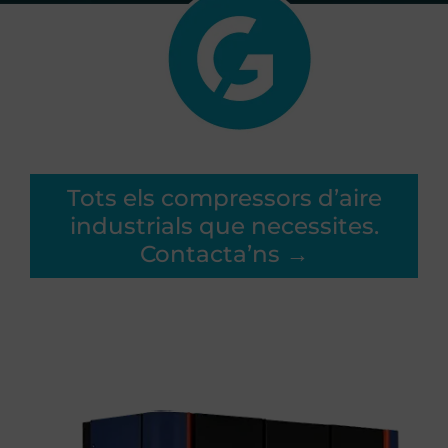
Tots els compressors d’aire
industrials que necessites.
Contacta’ns →