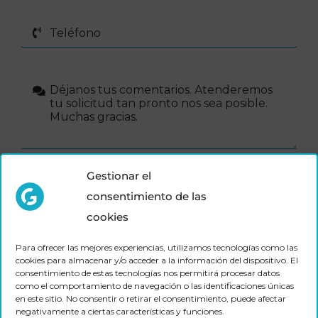
He leído y acepto el
aviso legal
y la
política de privacidad
.
Gestionar el
Autorizo el envío de información de Grupair.
consentimiento de las
cookies
Enviar
Para ofrecer las mejores experiencias, utilizamos tecnologías como las
cookies para almacenar y/o acceder a la información del dispositivo. El
consentimiento de estas tecnologías nos permitirá procesar datos
como el comportamiento de navegación o las identificaciones únicas
en este sitio. No consentir o retirar el consentimiento, puede afectar
Compartir en Redes Sociales
negativamente a ciertas características y funciones.