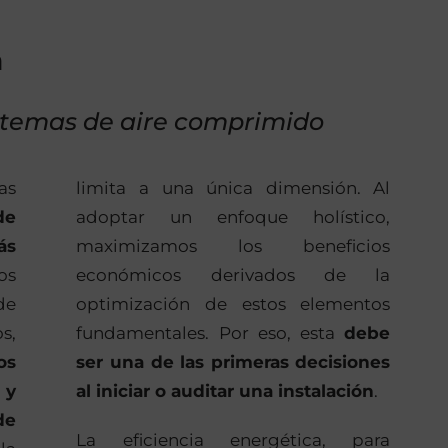
a
istemas de aire comprimido
¿Quieres más informació
as
limita a una única dimensión. Al
de
adoptar un enfoque holístico,
ás
maximizamos los beneficios
os
económicos derivados de la
de
optimización de estos elementos
s,
fundamentales. Por eso, esta
debe
os
ser una de las primeras decisiones
 y
al iniciar o auditar una instalación
.
de
La eficiencia energética, para