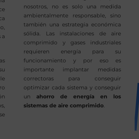
a
nosotros, no es solo una medida
ce
ambientalmente responsable, sino
ca
también una estrategia económica
o,
sólida. Las instalaciones de aire
 a
comprimido y gases industriales
requieren energía para su
as
funcionamiento y por eso es
su
importante implantar medidas
le
correctoras para conseguir
ro
optimizar cada sistema y conseguir
ón
un
ahorro de energía en los
s,
sistemas de aire comprimido
.
se