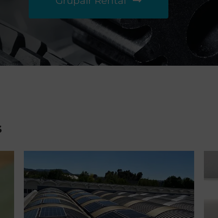
Grupair Rental
s