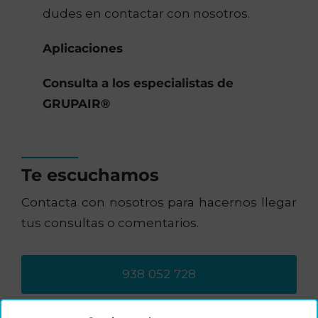
dudes en contactar con nosotros.
Aplicaciones
Consulta a los especialistas de
GRUPAIR®
Te escuchamos
Contacta con nosotros para hacernos llegar
tus consultas o comentarios.
938 052 728